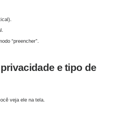
ical).
l.
modo “preencher”.
privacidade e tipo de
cê veja ele na tela.