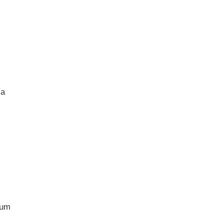
 a
 um