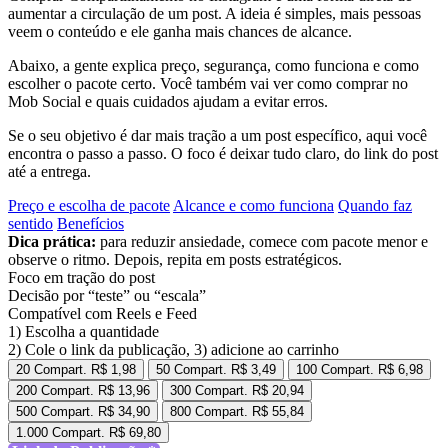
aumentar a circulação de um post. A ideia é simples, mais pessoas
veem o conteúdo e ele ganha mais chances de alcance.
Abaixo, a gente explica preço, segurança, como funciona e como
escolher o pacote certo. Você também vai ver como comprar no
Mob Social e quais cuidados ajudam a evitar erros.
Se o seu objetivo é dar mais tração a um post específico, aqui você
encontra o passo a passo. O foco é deixar tudo claro, do link do post
até a entrega.
Preço e escolha de pacote
Alcance e como funciona
Quando faz
sentido
Benefícios
Dica prática:
para reduzir ansiedade, comece com pacote menor e
observe o ritmo. Depois, repita em posts estratégicos.
Foco em tração do post
Decisão por “teste” ou “escala”
Compatível com Reels e Feed
1) Escolha a quantidade
2) Cole o link da publicação, 3) adicione ao carrinho
20
Compart.
R$
1,98
50
Compart.
R$
3,49
100
Compart.
R$
6,98
200
Compart.
R$
13,96
300
Compart.
R$
20,94
500
Compart.
R$
34,90
800
Compart.
R$
55,84
1.000
Compart.
R$
69,80