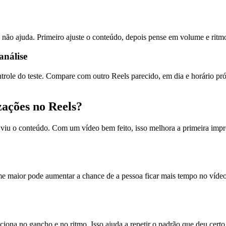
ra não ajuda. Primeiro ajuste o conteúdo, depois pense em volume e rit
análise
trole do teste. Compare com outro Reels parecido, em dia e horário p
zações no Reels?
 viu o conteúdo. Com um vídeo bem feito, isso melhora a primeira imp
maior pode aumentar a chance de a pessoa ficar mais tempo no vídeo. 
ona no gancho e no ritmo. Isso ajuda a repetir o padrão que deu certo