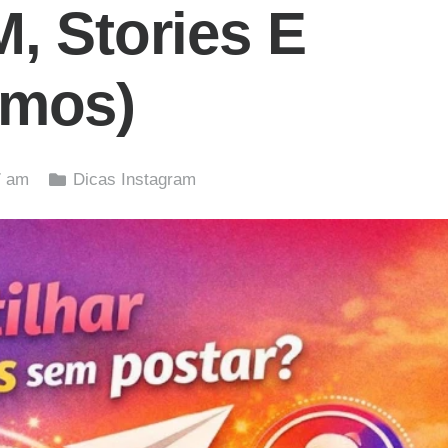
, Stories E
imos)
7 am
Dicas Instagram